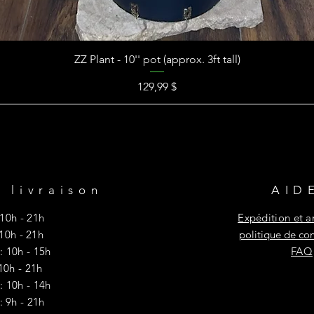
ZZ Plant - 10'' pot (approx. 3ft tall)
Prix
129,99 $
 livraison
AID
10h - 21h
Expédition et 
 10h - 21h
politique de con
: 10h - 15h
FAQ
 10h - 21h
: 10h - 14h
 : 9h - 21h