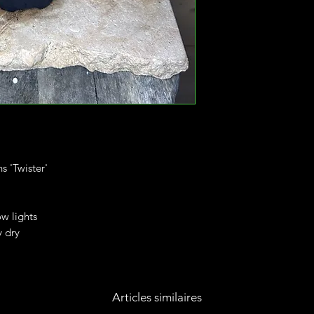
s 'Twister'
ow lights
y dry
Articles similaires