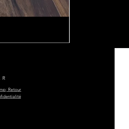
ER
amp; Retour
fidentialité