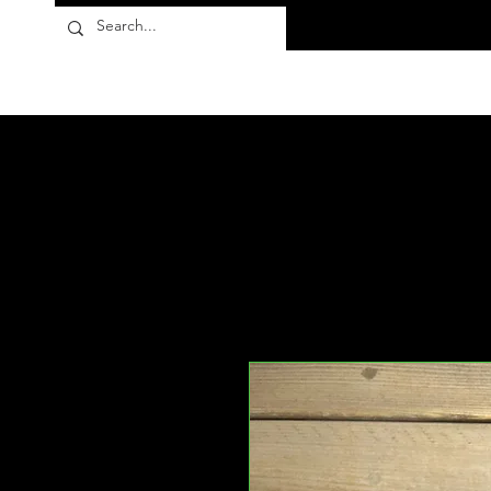
Flora10
Des produits
À propos
FAQ
More