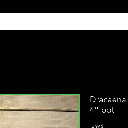
Dracaena 
4'' pot
Prix
12,99 $