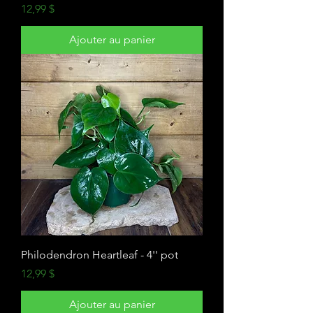
Prix
12,99 $
Ajouter au panier
Philodendron Heartleaf - 4'' pot
Prix
12,99 $
Ajouter au panier