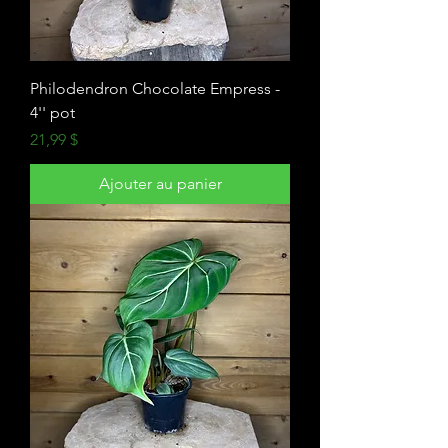
Philodendron Chocolate Empress -
4'' pot
Prix
21,99 $
Ajouter au panier