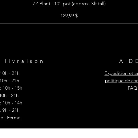
ZZ Plant - 10'' pot (approx. 3ft tall)
Prix
129,99 $
 livraison
AID
10h - 21h
Expédition et 
 10h - 21h
politique de con
: 10h - 15h
FAQ
 10h - 21h
: 10h - 14h
 : 9h - 21h
e : Fermé