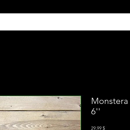
Monstera 
6''
Prix
29,99 $