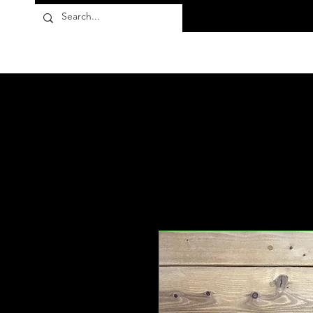
Flora10
Des produits
À propos
FAQ
More